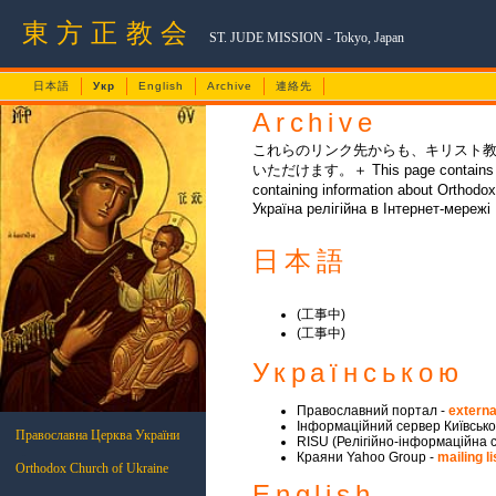
東方正教会
ST. JUDE MISSION - Tokyo, Japan
日本語
Укр
English
Archive
連絡先
Archive
これらのリンク先からも、キリスト
いただけます。＋ This page contains links
containing information about Orthodox
Україна релігійна в Інтернет-мережі
日本語
(工事中)
(工事中)
Українською
Православний портал -
external
Інформаційний сервер Київсько
Православна Церква України 
RISU (Релігійно-інформаційна с
.
Краяни Yahoo Group -
mailing li
Orthodox Church of Ukraine
English